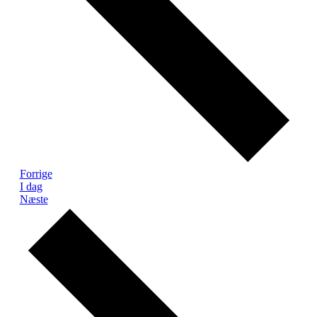
Begivenheder
Forrige
I dag
Begivenheder
Næste