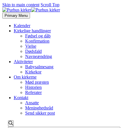
Skip to main content
Scroll Top
Primary Menu
Kalender
Kirkelige handlinger
Fødsel og dåb
Konfirmation
Vielse
Dødsfald
Navneændring
Aktiviteter
Babysalmesang
Kirkekor
Om kirkerne
Mød præsten
Historien
Referater
Kontakt
Ansatte
Meninghedsråd
Send sikker post
Begivenheder
Begivenheder