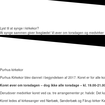
Lyst til at synge i kirkekor?
At synge sammen giver livsglæde! Vi øver om torsdagen og medvirker v
Purhus kirkekor
Purhus Kirkekor blev dannet i begyndelsen af 2017. Koret er for alle k
Koret øver om torsdagen – dog ikke alle torsdage – kl. 19.00-21.0
Derudover medvirker koret ved ca. tre arrangementer pr. halvår. Det k
Koret ledes af kirkesanger ved Nørbæk, Sønderbæk og Fårup kirker 