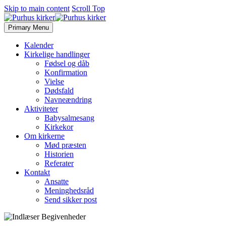
Skip to main content
Scroll Top
Primary Menu
Kalender
Kirkelige handlinger
Fødsel og dåb
Konfirmation
Vielse
Dødsfald
Navneændring
Aktiviteter
Babysalmesang
Kirkekor
Om kirkerne
Mød præsten
Historien
Referater
Kontakt
Ansatte
Meninghedsråd
Send sikker post