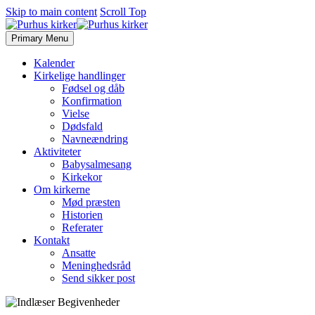
Skip to main content
Scroll Top
Primary Menu
Kalender
Kirkelige handlinger
Fødsel og dåb
Konfirmation
Vielse
Dødsfald
Navneændring
Aktiviteter
Babysalmesang
Kirkekor
Om kirkerne
Mød præsten
Historien
Referater
Kontakt
Ansatte
Meninghedsråd
Send sikker post