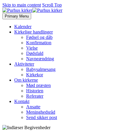
Skip to main content
Scroll Top
Primary Menu
Kalender
Kirkelige handlinger
Fødsel og dåb
Konfirmation
Vielse
Dødsfald
Navneændring
Aktiviteter
Babysalmesang
Kirkekor
Om kirkerne
Mød præsten
Historien
Referater
Kontakt
Ansatte
Meninghedsråd
Send sikker post